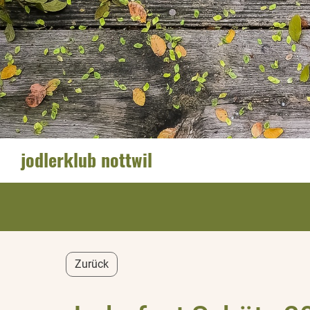
jodlerklub nottwil
Zurück